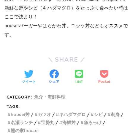
新鮮な鰹やシビ（キハダマグロ）をたっぷり食べたい時は
ここで決まり！
houseiバーガーやはらがわ丼、ユッケ丼などもオススメで
す。
SHARE
LINE
ツイート
シェア
Pocket
CATEGORY :
魚介・海鮮料理
TAGS :
housei丼
カツオ
キハダマグロ
シビ
刺身
名瀬ランチ
宝勢丸
海鮮丼
魚ろっけ
鰹の家housei