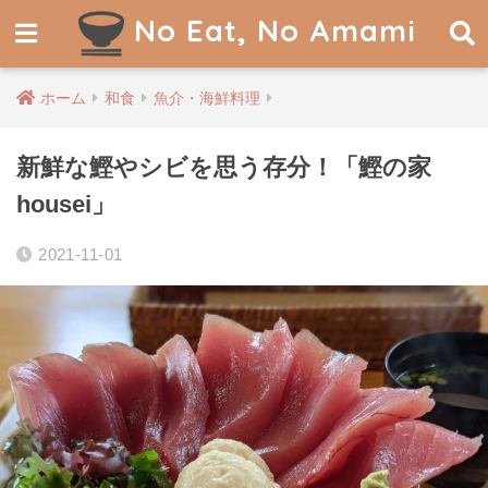
No Eat, No Amami
ホーム
和食
魚介・海鮮料理
新鮮な鰹やシビを思う存分！「鰹の家
housei」
2021-11-01