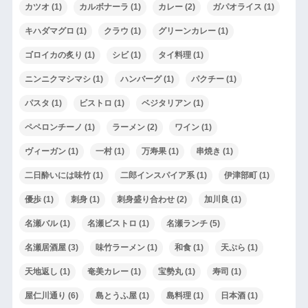
カツオ
(1)
カルボナーラ
(1)
カレー
(2)
ガパオライス
(1)
キハダマグロ
(1)
クラウ
(1)
グリーンカレー
(1)
ゴロイカの炙り
(1)
シビ
(1)
タイ料理
(1)
ニンニクマシマシ
(1)
ハンバーグ
(1)
パクチー
(1)
パスタ
(1)
ビストロ
(1)
ベジタリアン
(1)
ペペロンチーノ
(1)
ラーメン
(2)
ワイン
(1)
ヴィーガン
(1)
一村
(1)
万寿果
(1)
串焼き
(1)
二日酔いには味竹
(1)
二郎インスパイア系
(1)
伊津部町
(1)
優歩
(1)
刺身
(1)
刺身盛り合わせ
(2)
加川良
(1)
名瀬バル
(1)
名瀬ビストロ
(1)
名瀬ランチ
(5)
名瀬居酒屋
(3)
味竹ラーメン
(1)
和食
(1)
天ぷら
(1)
天地返し
(1)
奄美カレー
(1)
宝勢丸
(1)
寿司
(1)
屋仁川通り
(6)
島とうふ屋
(1)
島料理
(1)
日本酒
(1)