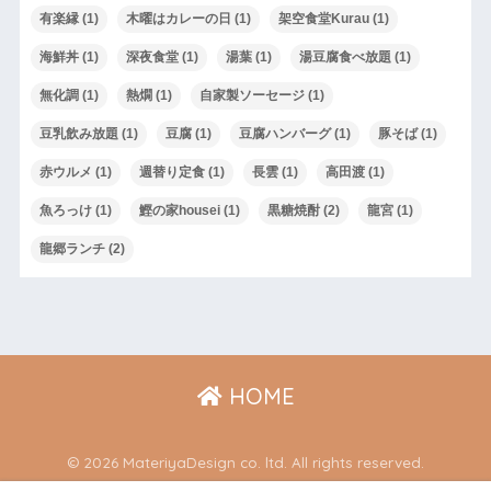
有楽縁
(1)
木曜はカレーの日
(1)
架空食堂Kurau
(1)
海鮮丼
(1)
深夜食堂
(1)
湯葉
(1)
湯豆腐食べ放題
(1)
無化調
(1)
熱燗
(1)
自家製ソーセージ
(1)
豆乳飲み放題
(1)
豆腐
(1)
豆腐ハンバーグ
(1)
豚そば
(1)
赤ウルメ
(1)
週替り定食
(1)
長雲
(1)
高田渡
(1)
魚ろっけ
(1)
鰹の家housei
(1)
黒糖焼酎
(2)
龍宮
(1)
龍郷ランチ
(2)
HOME
© 2026 MateriyaDesign co. ltd. All rights reserved.