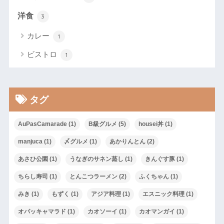
洋食
3
カレー
1
ビストロ
1
タグ
AuPasCamarade
(1)
B級グルメ
(5)
housei丼
(1)
manjuca
(1)
〆グルメ
(1)
あかりんとん
(2)
あさひ公園
(1)
うなぎのサネン蒸し
(1)
きんぐす豚
(1)
ちらし寿司
(1)
とんこつラーメン
(2)
ふくちゃん
(1)
みき
(1)
もずく
(1)
アジア料理
(1)
エスニック料理
(1)
オパッキャマラド
(1)
カオソーイ
(1)
カオマンガイ
(1)