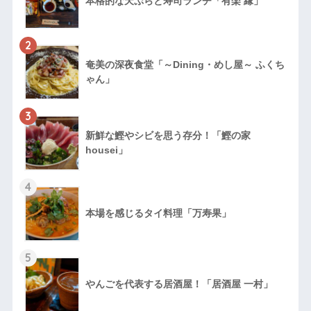
本格的な天ぷらと寿司ランチ「有楽 縁」
2
奄美の深夜食堂「～Dining・めし屋～ ふくち
ゃん」
3
新鮮な鰹やシビを思う存分！「鰹の家
housei」
4
本場を感じるタイ料理「万寿果」
5
やんごを代表する居酒屋！「居酒屋 一村」