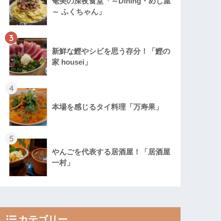
奄美の深夜食堂「～Dining・めし屋
～ ふくちゃん」
3
新鮮な鰹やシビを思う存分！「鰹の
家 housei」
4
本場を感じるタイ料理「万寿果」
5
やんごを代表する居酒屋！「居酒屋
一村」
カテゴリー