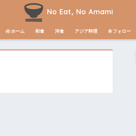
No Eat, No Amami
ホーム
和食
洋食
アジア料理
フォロー