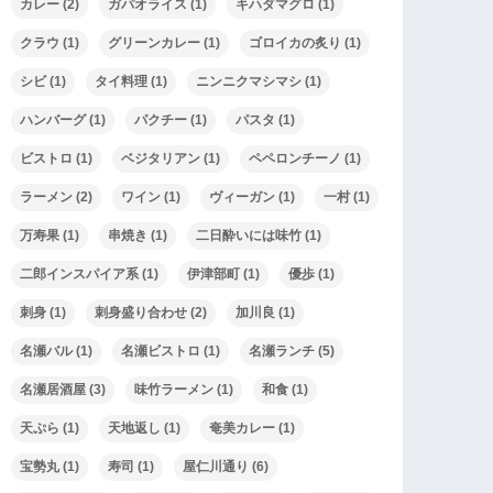
カレー
(2)
ガパオライス
(1)
キハダマグロ
(1)
クラウ
(1)
グリーンカレー
(1)
ゴロイカの炙り
(1)
シビ
(1)
タイ料理
(1)
ニンニクマシマシ
(1)
ハンバーグ
(1)
パクチー
(1)
パスタ
(1)
ビストロ
(1)
ベジタリアン
(1)
ペペロンチーノ
(1)
ラーメン
(2)
ワイン
(1)
ヴィーガン
(1)
一村
(1)
万寿果
(1)
串焼き
(1)
二日酔いには味竹
(1)
二郎インスパイア系
(1)
伊津部町
(1)
優歩
(1)
刺身
(1)
刺身盛り合わせ
(2)
加川良
(1)
名瀬バル
(1)
名瀬ビストロ
(1)
名瀬ランチ
(5)
名瀬居酒屋
(3)
味竹ラーメン
(1)
和食
(1)
天ぷら
(1)
天地返し
(1)
奄美カレー
(1)
宝勢丸
(1)
寿司
(1)
屋仁川通り
(6)