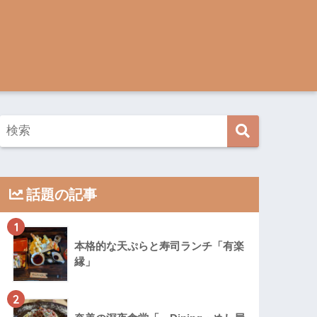
話題の記事
1
本格的な天ぷらと寿司ランチ「有楽
縁」
2