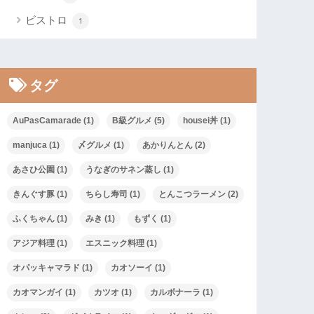
ビストロ
1
タグ
AuPasCamarade
(1)
B級グルメ
(5)
housei丼
(1)
manjuca
(1)
〆グルメ
(1)
あかりんとん
(2)
あさひ公園
(1)
うなぎのサネン蒸し
(1)
きんぐす豚
(1)
ちらし寿司
(1)
とんこつラーメン
(2)
ふくちゃん
(1)
みき
(1)
もずく
(1)
アジア料理
(1)
エスニック料理
(1)
オパッキャマラド
(1)
カオソーイ
(1)
カオマンガイ
(1)
カツオ
(1)
カルボナーラ
(1)