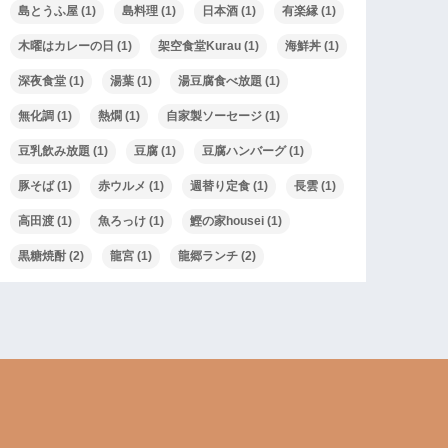
島とうふ屋
(1)
島料理
(1)
日本酒
(1)
有楽縁
(1)
木曜はカレーの日
(1)
架空食堂Kurau
(1)
海鮮丼
(1)
深夜食堂
(1)
湯葉
(1)
湯豆腐食べ放題
(1)
無化調
(1)
熱燗
(1)
自家製ソーセージ
(1)
豆乳飲み放題
(1)
豆腐
(1)
豆腐ハンバーグ
(1)
豚そば
(1)
赤ウルメ
(1)
週替り定食
(1)
長雲
(1)
高田渡
(1)
魚ろっけ
(1)
鰹の家housei
(1)
黒糖焼酎
(2)
龍宮
(1)
龍郷ランチ
(2)