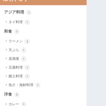
アジア料理
1
タイ料理
1
和食
7
ラーメン
2
天ぷら
1
居酒屋
1
豆腐料理
1
郷土料理
1
魚介・海鮮料理
1
洋食
3
カレー
1